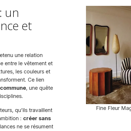
: un
ance et
etenu une relation
se entre le vêtement et
tures, les couleurs et
ansforment. Ce lien
e commune
, une quête
isciplines.
Fine Fleur M
eurs, qu’ils travaillent
ambition :
créer sans
dances ne se résument