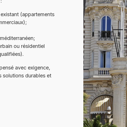
:
i existant (appartements
ommerciaux);
t méditerranéen;
urbain ou résidentiel
ualifiées).
 pensé avec exigence,
s solutions durables et